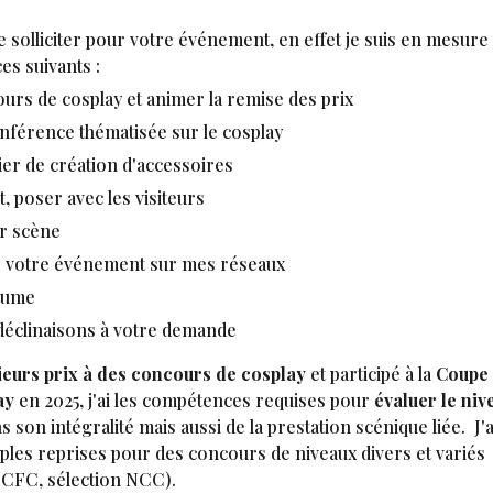
e solliciter pour votre événement, en effet je suis en mesure
ces suivants :
urs de cosplay et animer la remise des prix
férence thématisée sur le cosplay
ier de création d'accessoires
, poser avec les visiteurs
ur scène
 votre événement sur mes réseaux
tume
déclinaisons à votre demande
ieurs prix à des concours de cosplay
et participé à la
Coupe
ay
en 2025, j'ai les compétences requises pour
évaluer le niv
 son intégralité mais aussi de la prestation scénique liée. J'a
tiples reprises pour des concours de niveaux divers et variés
n CFC, sélection NCC).