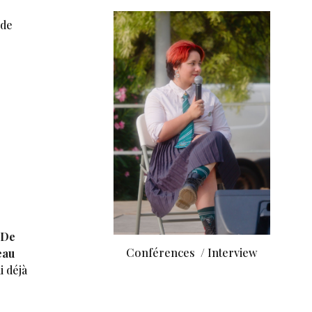
 de
 De
Conférences / Interview
eau
i déjà