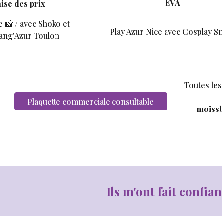
EVA
mise des prix
 📸 / avec Shoko et
Play Azur Nice avec Cosplay S
ang'Azur Toulon
Toutes le
Plaquette commerciale consultable
moissb
Ils m'ont fait confian