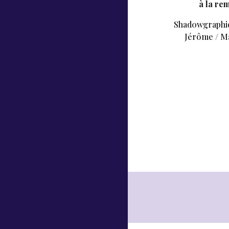
à la re
Shad0wgraphie
Jérôme / M