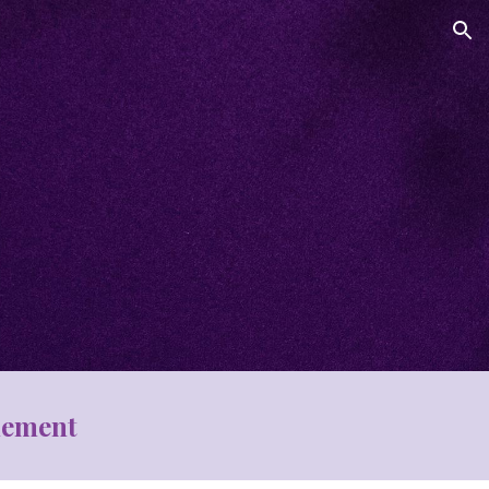
ion
énement