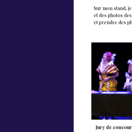
Sur mon stand, je
et des photos de
et prendre des ph
Jury de concour