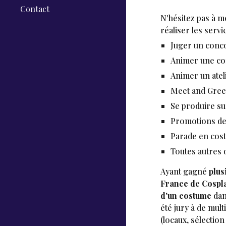
Contact
N'hésitez pas à m
réaliser les servi
Juger un conco
Animer une con
Animer un atel
Meet and Greet
Se produire s
Promotions de
Parade en cos
Toutes autres 
Ayant gagné
plus
France de Cospl
d'un costume
dans
été jury à de mul
(locaux, sélectio